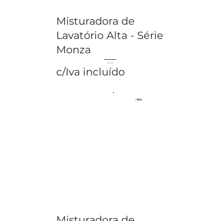
Misturadora de
Lavatório Alta - Série
Monza
€ 80.81
€ 89.79
c/Iva incluído
- 10%
Misturadora de