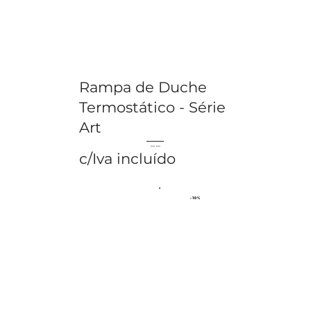
Rampa de Duche
Termostático - Série
Art
€ 242.43
€ 269.37
c/Iva incluído
- 10%