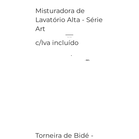
Misturadora de
Lavatório Alta - Série
Art
€ 131.73
€ 146.37
c/Iva incluído
- 10%
Torneira de Bidé -