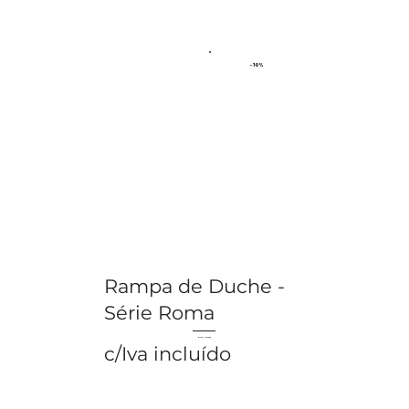
- 10%
Rampa de Duche -
Série Roma
€ 177.12
€ 196.80
c/Iva incluído