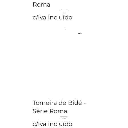
Roma
€ 102.95
€ 114.39
c/Iva incluído
- 10%
Torneira de Bidé -
Série Roma
€ 69.74
€ 77.49
c/Iva incluído