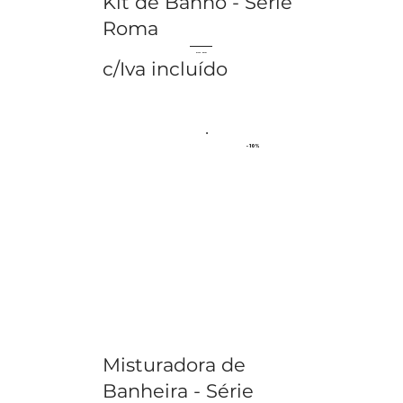
Kit de Banho - Série
Roma
€ 76.38
€ 84.87
c/Iva incluído
- 10%
Misturadora de
Banheira - Série