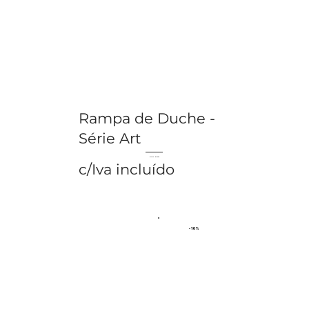
Rampa de Duche -
Série Art
€ 177.12
€ 196.80
c/Iva incluído
- 10%