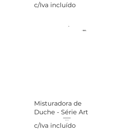
c/Iva incluído
- 10%
Misturadora de
Duche - Série Art
€ 98.52
€ 109.47
c/Iva incluído