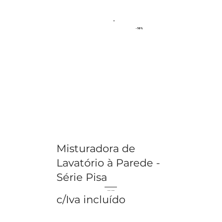
- 10%
Misturadora de
Lavatório à Parede -
Série Pisa
€ 146.12
€ 162.36
c/Iva incluído