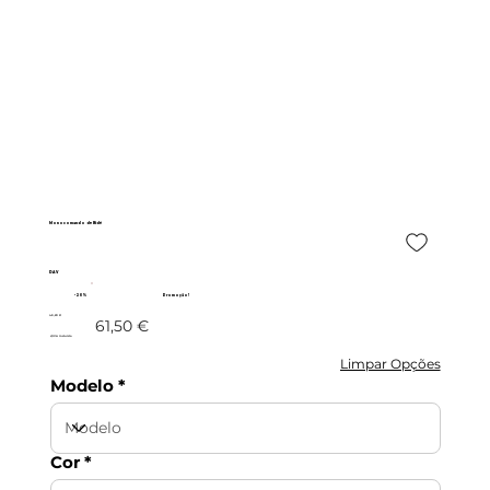
Monocomando de Bidé
DAV
- 20%
Promoção!
49,20 €
61,50 €
c/IVA incluído
Limpar Opções
Modelo
Cor