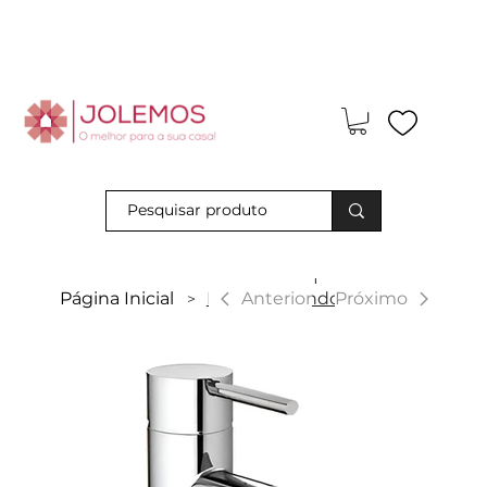
Visite-nos e descubra os nossos descontos exclusivos em loja
física!
|
Anterior
Página Inicial
Monocomando de Bidé
Próximo
>