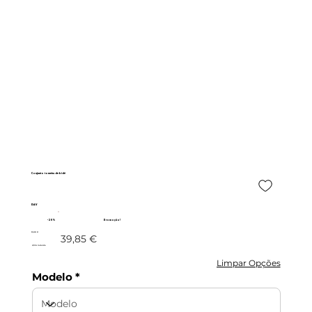
Conjunto torneira de bidé
DAV
- 20%
Promoção!
31,88 €
39,85 €
c/IVA incluído
Limpar Opções
Modelo