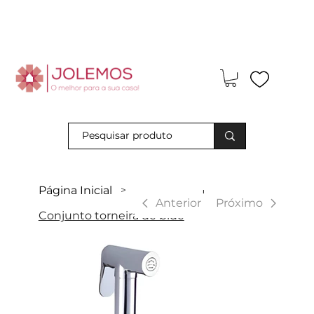
Visite-nos e descubra os nossos descontos exclusivos em loja
física!
Página Inicial
>
|
Anterior
Próximo
Conjunto torneira de bidé