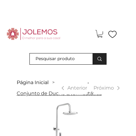
Visite-nos e descubra os nossos descontos exclusivos em loja
física!
Página Inicial
>
|
Anterior
Próximo
Conjunto de Duche c/termostática