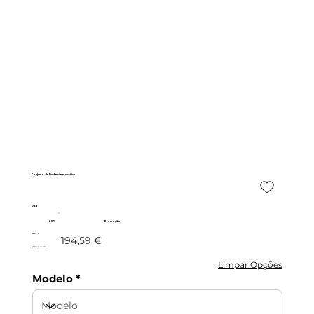
Conjunto de Duche c/termostática
DAV
- 20%
Promoção!
155,67 €
194,59 €
c/IVA incluído
Limpar Opções
Modelo