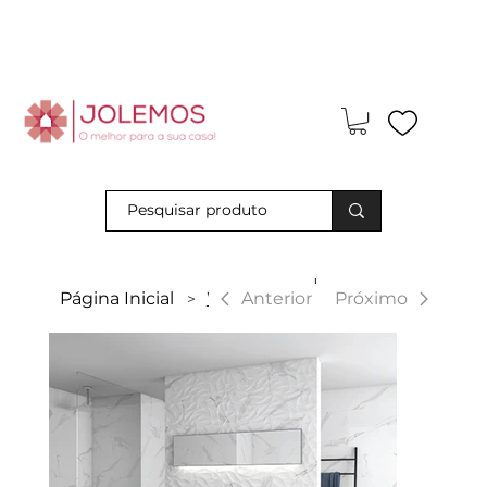
Visite-nos e descubra os nossos descontos exclusivos em loja
física!
|
Anterior
Página Inicial
White Soul
Próximo
>