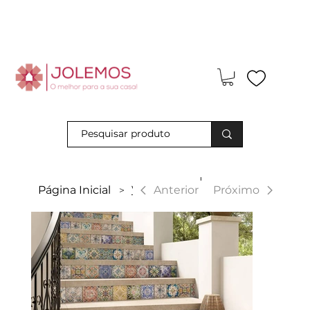
Visite-nos e descubra os nossos descontos exclusivos em loja
física!
|
Anterior
Página Inicial
Veracruz
Próximo
>