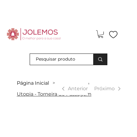
Visite-nos e descubra os nossos descontos exclusivos em loja
física!
Página Inicial
>
|
Anterior
Próximo
Utopia - Torneira de Passagem