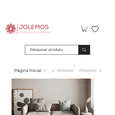
Visite-nos e descubra os nossos descontos exclusivos em loja
física!
|
Anterior
Página Inicial
Reggio
Próximo
>