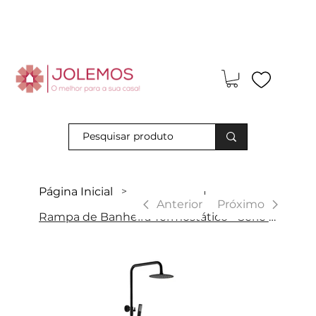
Visite-nos e descubra os nossos descontos exclusivos em loja
física!
Página Inicial
>
|
Anterior
Próximo
Rampa de Banheira Termostático - Série Line