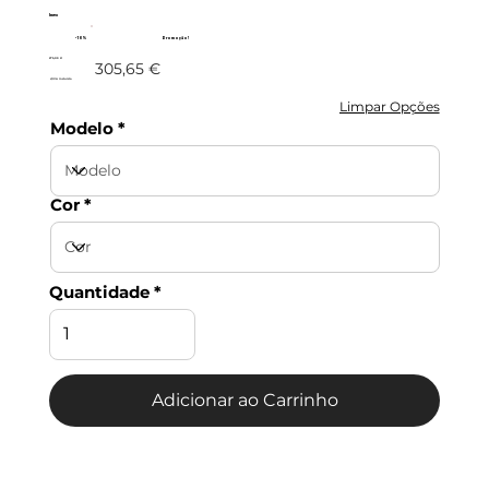
Imex
- 10%
Promoção!
275,09 €
305,65 €
c/IVA incluído
Limpar Opções
Modelo
Cor
Quantidade
Adicionar ao Carrinho