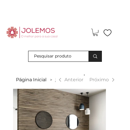
Visite-nos e descubra os nossos descontos exclusivos em loja
física!
|
Anterior
Página Inicial
Northwood
Próximo
>