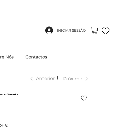
INICIAR SESSÃO
re Nós
Contactos
|
Anterior
Próximo
as + Gaveta
24 €