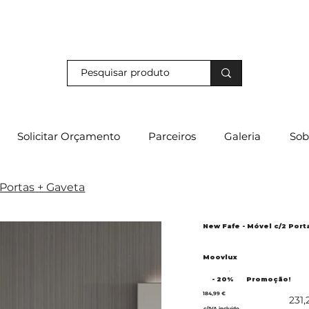
s e descubra os nossos descontos exclusivos em loja física!
Solicitar Orçamento
Parceiros
Galeria
Sob
 Portas + Gaveta
New Fafe - Móvel c/2 Port
Moovlux
- 20%
Promoção!
184,99 €
231,
c/IVA incluído