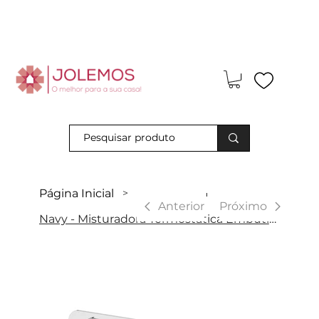
Visite-nos e descubra os nossos descontos exclusivos em loja
física!
Página Inicial
>
|
Anterior
Próximo
Navy - Misturadora Termostática Embutida