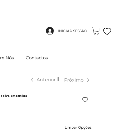
INICIAR SESSÃO
re Nós
Contactos
|
Anterior
Próximo
essiva Embutida
Limpar Opções