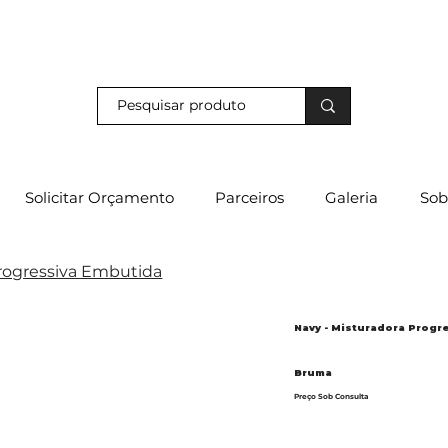
s e descubra os nossos descontos exclusivos em loja física!
Solicitar Orçamento
Parceiros
Galeria
Sob
Progressiva Embutida
Navy - Misturadora Progr
Bruma
Preço Sob Consulta