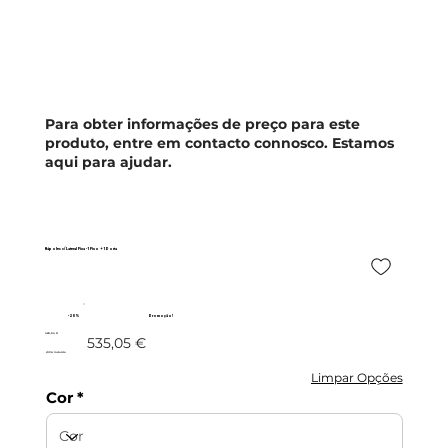
Para obter informações de preço para este
produto, entre em contacto connosco. Estamos
aqui para ajudar.
Nápoles c/ Lateral Fixa - 1 Fixo + 1 Porta
- 20%
Promoção!
428,04 €
535,05 €
c/IVA incluído
Limpar Opções
Cor