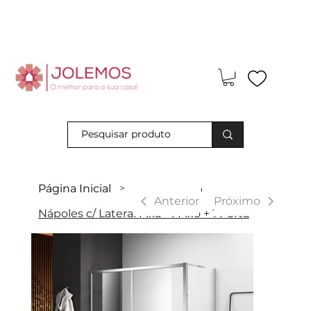
Visite-nos e descubra os nossos descontos exclusivos em loja
física!
Página Inicial
>
|
Anterior
Próximo
Nápoles c/ Lateral Fixa - 1 Fixo + 1 Porta