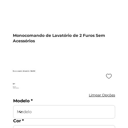
Monocomando de Lavatório de 2 Furos Sem
Acessórios
Monocomando de Lavatório - Série CA2
W7
226,82 €
c/IVA incluído
Limpar Opções
Modelo
Cor