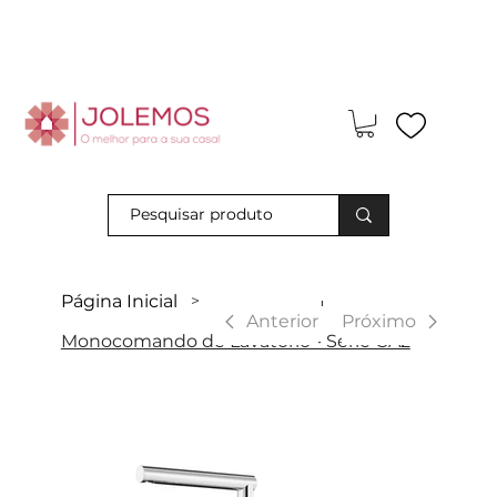
Visite-nos e descubra os nossos descontos exclusivos em loja
física!
Página Inicial
>
|
Anterior
Próximo
Monocomando de Lavatório - Série CA2