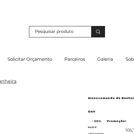
s e descubra os nossos descontos exclusivos em loja física!
Solicitar Orçamento
Parceiros
Galeria
Sob
nheira
Monocomando de Banhei
DAV
- 20%
Promoção!
84,62 €
105,
c/IVA incluído