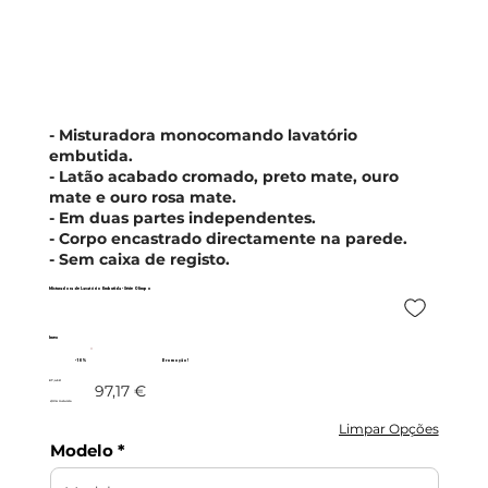
- Misturadora monocomando lavatório
embutida.
- Latão acabado cromado, preto mate, ouro
mate e ouro rosa mate.
- Em duas partes independentes.
- Corpo encastrado directamente na parede.
- Sem caixa de registo.
Misturadora de Lavatório Embutida - Série Olimpo
Imex
- 10%
Promoção!
87,45 €
97,17 €
c/IVA incluído
Limpar Opções
Modelo