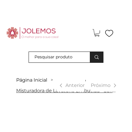
Visite-nos e descubra os nossos descontos exclusivos em loja
física!
Página Inicial
>
|
Anterior
Próximo
Misturadora de Lavatório Embutida - Série Olimpo