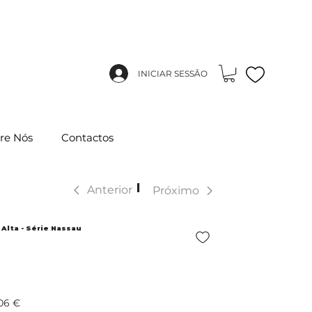
INICIAR SESSÃO
re Nós
Contactos
|
Anterior
Próximo
 Alta - Série Nassau
06 €