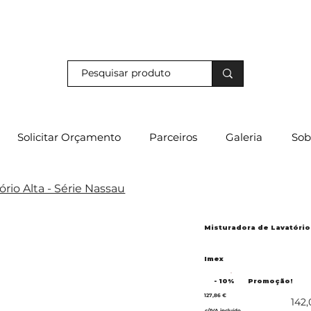
s e descubra os nossos descontos exclusivos em loja física!
Solicitar Orçamento
Parceiros
Galeria
Sob
rio Alta - Série Nassau
Misturadora de Lavatório
Imex
- 10%
Promoção!
127,86 €
142,
c/IVA incluído