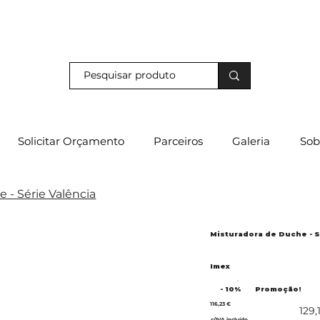
s e descubra os nossos descontos exclusivos em loja física!
Solicitar Orçamento
Parceiros
Galeria
Sob
 - Série Valência
Misturadora de Duche - S
Imex
- 10%
Promoção!
116,23 €
129,
c/IVA incluído