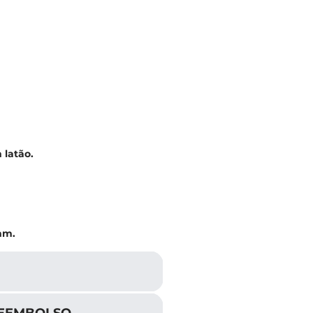
latão.
mm.