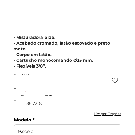
- Misturadora bidé.
- Acabado cromado, latão escovado e preto
mate.
- Corpo em latão.
- Cartucho monocomando Ø25 mm.
- Flexíveis 3/8”.
Misturadora de Bidé - Série Ural
Imex
- 10%
Promoção!
78,04 €
86,72 €
c/IVA incluído
Limpar Opções
Modelo