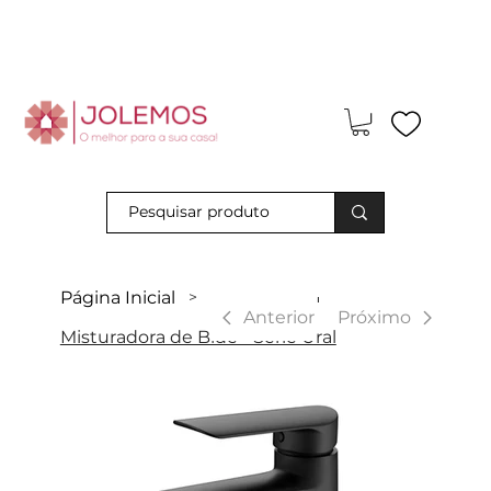
Visite-nos e descubra os nossos descontos exclusivos em loja
física!
Página Inicial
>
|
Anterior
Próximo
Misturadora de Bidé - Série Ural