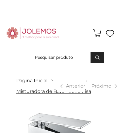
Visite-nos e descubra os nossos descontos exclusivos em loja
física!
Página Inicial
>
|
Anterior
Próximo
Misturadora de Bidé - Série Pisa