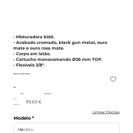
- Misturadora bidé.
- Acabado cromado, black gun metal, ouro
mate e ouro rosa mate.
- Corpo em latão.
- Cartucho monocomando Ø26 mm TOP.
- Flexíveis 3/8".
Misturadora de Bidé - Série Pisa
Imex
- 10%
Promoção!
89,67 €
99,63 €
c/IVA incluído
Limpar Opções
Modelo