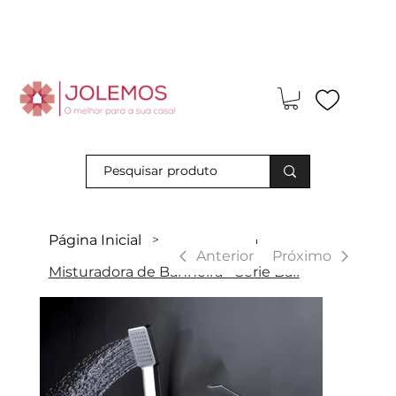
Visite-nos e descubra os nossos descontos exclusivos em loja
física!
Página Inicial
>
|
Anterior
Próximo
Misturadora de Banheira - Série Bali