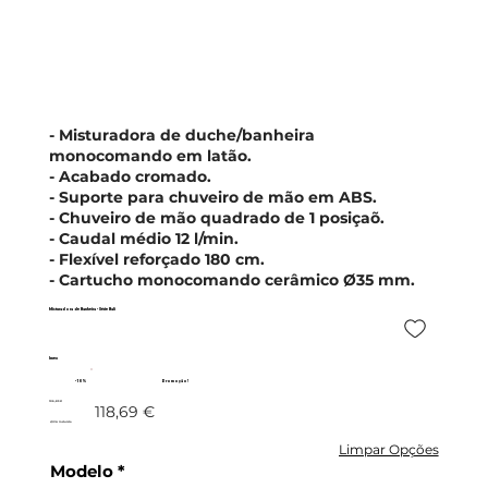
- Misturadora de duche/banheira
monocomando em latão.
- Acabado cromado.
- Suporte para chuveiro de mão em ABS.
- Chuveiro de mão quadrado de 1 posiçaõ.
- Caudal médio 12 l/min.
- Flexível reforçado 180 cm.
- Cartucho monocomando cerâmico Ø35 mm.
Misturadora de Banheira - Série Bali
Imex
- 10%
Promoção!
106,83 €
118,69 €
c/IVA incluído
Limpar Opções
Modelo