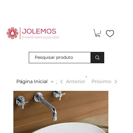
Visite-nos e descubra os nossos descontos exclusivos em loja
física!
|
Anterior
Página Inicial
Miami
Próximo
>