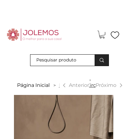
Visite-nos e descubra os nossos descontos exclusivos em loja
física!
|
Anterior
Página Inicial
Maui Semi Circular 3
Próximo
>