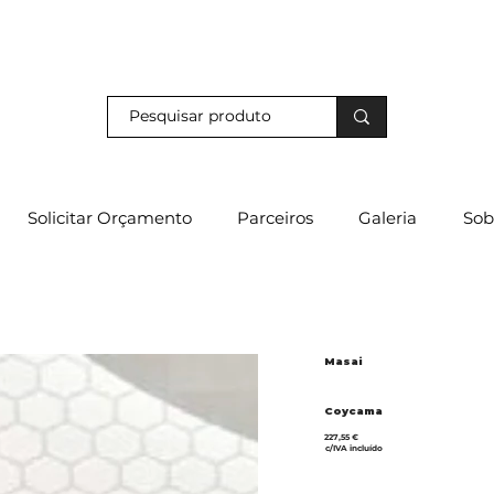
s e descubra os nossos descontos exclusivos em loja física!
Solicitar Orçamento
Parceiros
Galeria
Sob
Masai
Coycama
227,55 €
c/IVA incluído