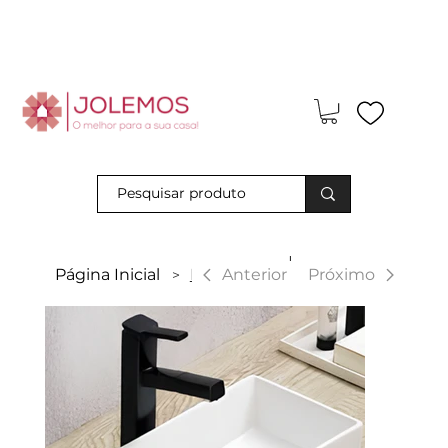
Visite-nos e descubra os nossos descontos exclusivos em loja
física!
|
Anterior
Página Inicial
Marselha
Próximo
>