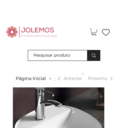
Visite-nos e descubra os nossos descontos exclusivos em loja
física!
|
Anterior
Página Inicial
Maracay
Próximo
>