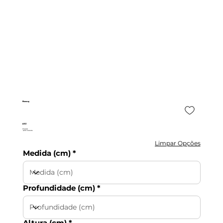
Maracay
AXZ
178,35 €
c/IVA incluído
Limpar Opções
Medida (cm)
Profundidade (cm)
Altura (cm)