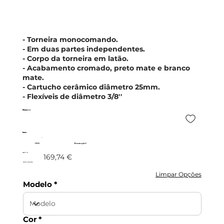
- Torneira monocomando.
- Em duas partes independentes.
- Corpo da torneira em latão.
- Acabamento cromado, preto mate e branco
mate.
- Cartucho cerâmico diâmetro 25mm.
- Flexíveis de diâmetro 3/8''
Manacor
Imex
- 10%
Promoção!
152,77 €
169,74 €
c/IVA incluído
Limpar Opções
Modelo
Cor