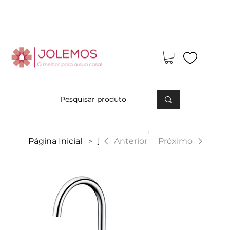
Visite-nos e descubra os nossos descontos exclusivos em loja
física!
|
Anterior
Página Inicial
Manacor
Próximo
>