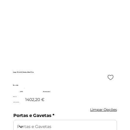
Luxury - Móvel c/2 Gavetas, Altura 30cm
Moovlux
- 20%
Promoção!
1121,76 €
1402,20 €
c/IVA incluído
Limpar Opções
Portas e Gavetas