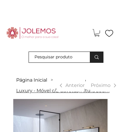
Visite-nos e descubra os nossos descontos exclusivos em loja
física!
Página Inicial
>
|
Anterior
Próximo
Luxury - Móvel c/2 Gavetas, Altura 30cm