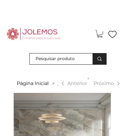
Visite-nos e descubra os nossos descontos exclusivos em loja
física!
|
Anterior
Página Inicial
Luxury
Próximo
>