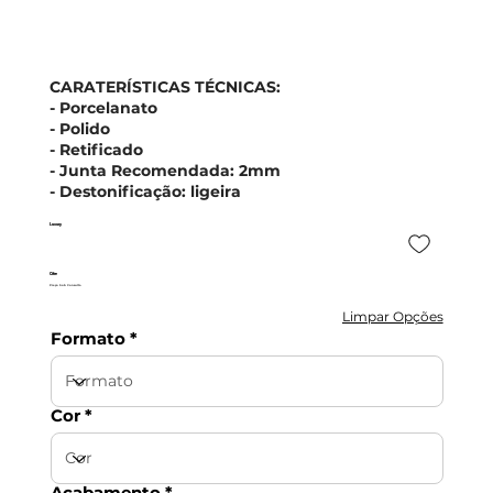
CARATERÍSTICAS TÉCNICAS:
- Porcelanato
- Polido
- Retificado
- Junta Recomendada: 2mm
- Destonificação: ligeira
Luxury
Cifre
Preço Sob Consulta
Limpar Opções
Formato
Cor
Acabamento