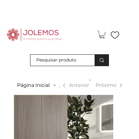
Visite-nos e descubra os nossos descontos exclusivos em loja
física!
|
Anterior
Página Inicial
Lorien
Próximo
>