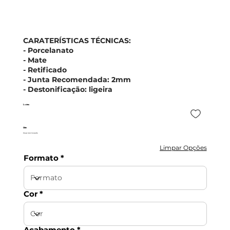
CARATERÍSTICAS TÉCNICAS:
- Porcelanato
- Mate
- Retificado
- Junta Recomendada: 2mm
- Destonificação: ligeira
Lorien
Cifre
Preço Sob Consulta
Limpar Opções
Formato
Cor
Acabamento