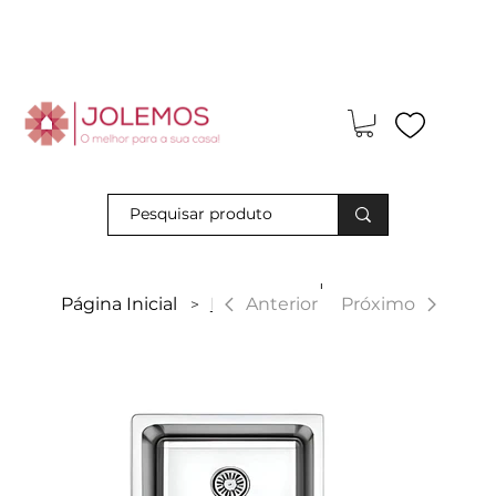
Visite-nos e descubra os nossos descontos exclusivos em loja
física!
|
Anterior
Página Inicial
Lava-louças
Próximo
>