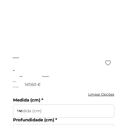
Lava-louças
dav
- 20%
Promoção!
118,08 €
147,60 €
c/IVA incluído
Limpar Opções
Medida (cm)
Profundidade (cm)