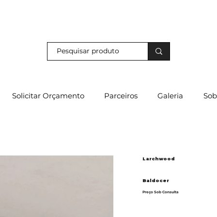
s e descubra os nossos descontos exclusivos em loja física!
Solicitar Orçamento
Parceiros
Galeria
Sob
Larchwood
Baldocer
Preço Sob Consulta