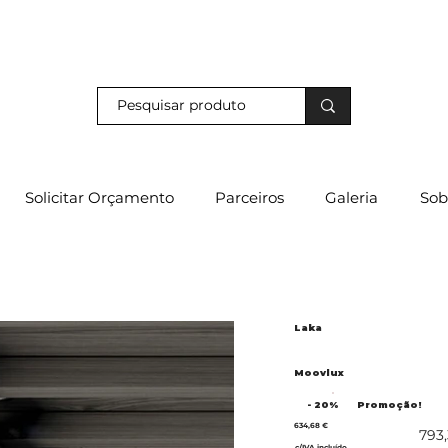
s e descubra os nossos descontos exclusivos em loja física!
Solicitar Orçamento
Parceiros
Galeria
Sob
Laka
Moovlux
- 20%
Promoção!
634,68 €
793
c/IVA incluído