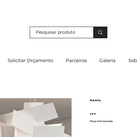
s e descubra os nossos descontos exclusivos em loja física!
Solicitar Orçamento
Parceiros
Galeria
Sob
Kenia
ITT
Preço Sob Consulta