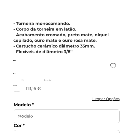
- Torneira monocomando.
- Corpo da torneira em latão.
- Acabamento cromado, preto mate, níquel
cepilado, ouro mate e ouro rosa mate.
- Cartucho cerâmico diâmetro 35mm.
- Flexíveis de diâmetro 3/8''
Kenia
Imex
- 10%
Promoção!
101,84 €
113,16 €
c/IVA incluído
Limpar Opções
Modelo
Cor