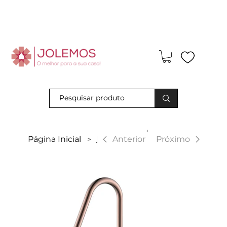
Visite-nos e descubra os nossos descontos exclusivos em loja
física!
|
Anterior
Página Inicial
Kenia
Próximo
>