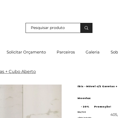
s e descubra os nossos descontos exclusivos em loja física!
Solicitar Orçamento
Parceiros
Galeria
Sob
tas + Cubo Aberto
Ibis - Móvel c/2 Gavetas 
Moovlux
- 20%
Promoção!
324,72 €
405
c/IVA incluído