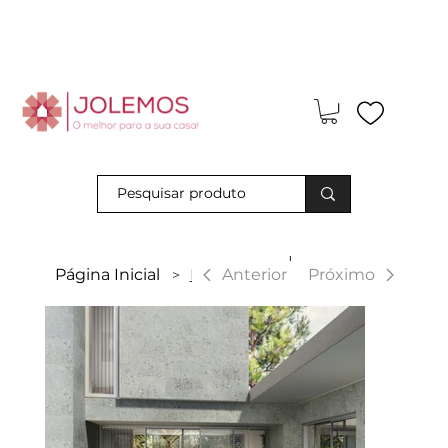
Visite-nos e descubra os nossos descontos exclusivos em loja
física!
|
Anterior
Página Inicial
Hannover
Próximo
>