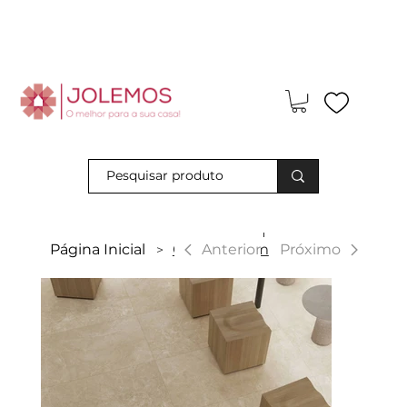
Visite-nos e descubra os nossos descontos exclusivos em loja
física!
|
Anterior
Página Inicial
Greek Cream
Próximo
>