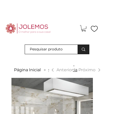
Visite-nos e descubra os nossos descontos exclusivos em loja
física!
|
Anterior
Página Inicial
Glossy Breccia
Próximo
>