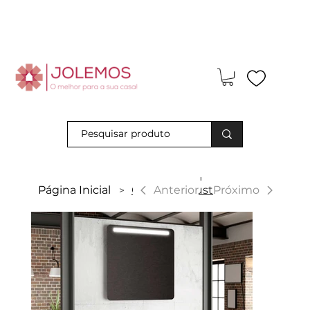
Visite-nos e descubra os nossos descontos exclusivos em loja
física!
|
Anterior
Página Inicial
Galsaky Industrial
Próximo
>