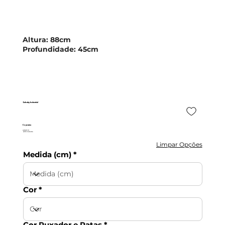
Altura:
88cm
Profundidade:
45cm
Galsaky Industrial
Coycama
405,90 €
c/IVA incluído
Limpar Opções
Medida (cm)
Cor
Cor Puxador e Patas