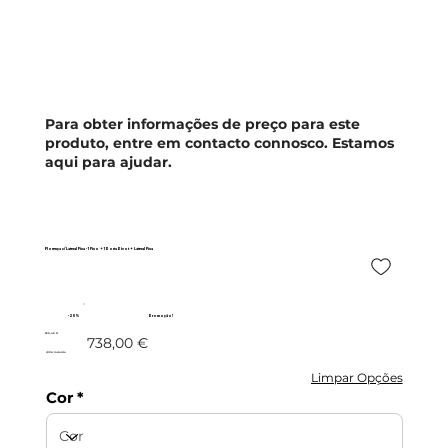
Para obter informações de preço para este
produto, entre em contacto connosco. Estamos
aqui para ajudar.
Florença c/ Lateral Fixa - 1 Fixo + 1 Porta Pivot + Lateral Fixa
- 20%
Promoção!
590,40 €
738,00 €
c/IVA incluído
Limpar Opções
Cor