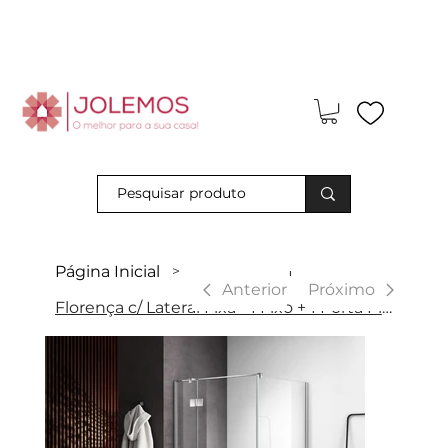
Visite-nos e descubra os nossos descontos exclusivos em loja
física!
Página Inicial
>
|
Anterior
Próximo
Florença c/ Lateral Fixa - 1 Fixo + 1 Porta Pivot + Lateral Fixa