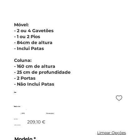
Móvel:
- 2 ou 4 Gavetões
- 1 ou 2 Pios
- 84cm de altura
- Inclui Patas
Coluna:
- 160 cm de altura
- 25 cm de profundidade
- 2 Portas
- Não Inclui Patas
Fitte
Banhoazis
- 20%
Promoção!
167,28 €
209,10 €
c/IVA incluído
Limpar Opções
Modelo