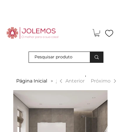
Visite-nos e descubra os nossos descontos exclusivos em loja
física!
|
Anterior
Página Inicial
Fitte
Próximo
>