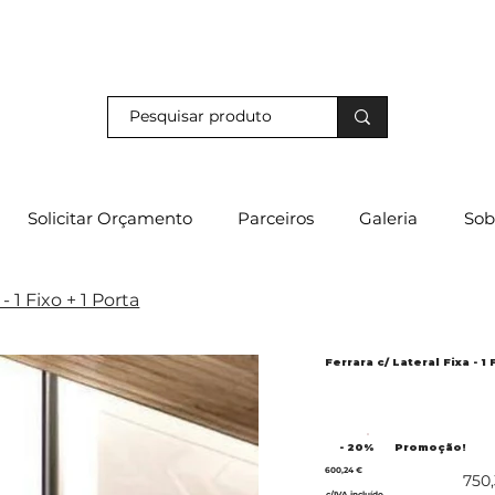
s e descubra os nossos descontos exclusivos em loja física!
Solicitar Orçamento
Parceiros
Galeria
Sob
- 1 Fixo + 1 Porta
Ferrara c/ Lateral Fixa - 1 
- 20%
Promoção!
600,24 €
750
c/IVA incluído