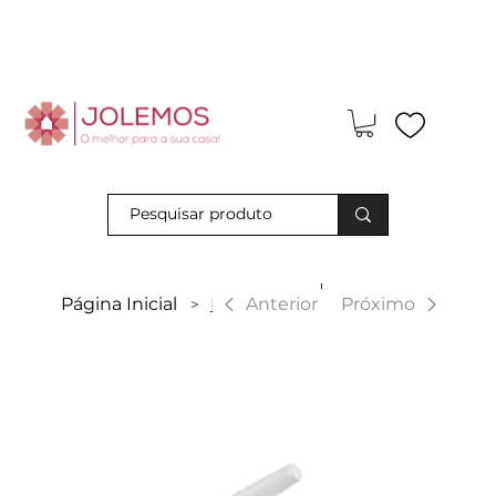
Visite-nos e descubra os nossos descontos exclusivos em loja
física!
|
Anterior
Página Inicial
Eva New
Próximo
>