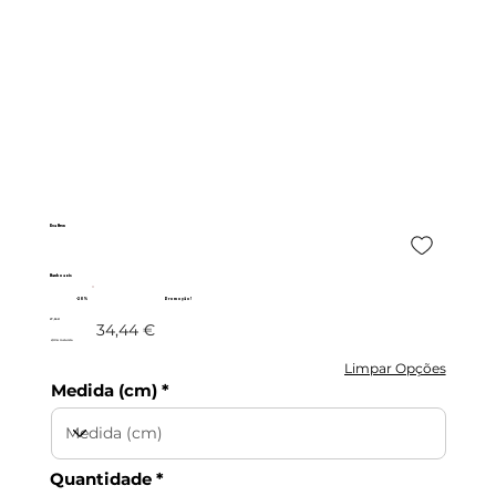
Eva New
Banhoazis
-20%
Promoção!
27,55 €
34,44 €
c/IVA incluído
Limpar Opções
Medida (cm)
Quantidade