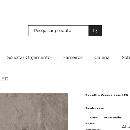
s e descubra os nossos descontos exclusivos em loja física!
Solicitar Orçamento
Parceiros
Galeria
Sob
 LED
Espelho Versus sem LED
Banhoazis
-20%
Promoção!
184,99 €
231,
c/IVA incluído