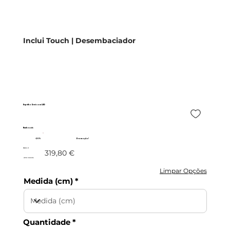
Inclui Touch | Desembaciador
Espelho Revi com LED
Banhoazis
-20%
Promoção!
255,84 €
319,80 €
c/IVA incluído
Limpar Opções
Medida (cm)
Quantidade