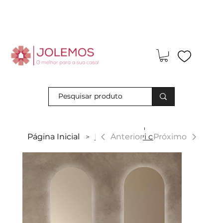
Visite-nos e descubra os nossos descontos exclusivos em loja
física!
|
Anterior
Página Inicial
Espelho Revi com LED
Próximo
>