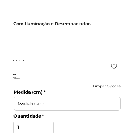
Com Iluminação e Desembaciador.
Espelho Oval - LED
AXZ
522,75 €
c/IVA incluído
Limpar Opções
Medida (cm)
Quantidade