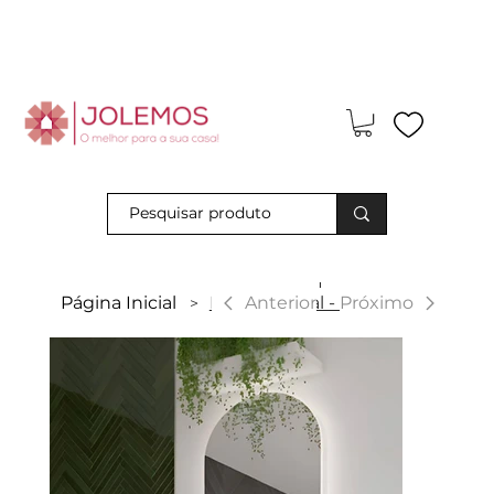
Visite-nos e descubra os nossos descontos exclusivos em loja
física!
|
Anterior
Página Inicial
Espelho Oval - LED
Próximo
>