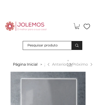
Visite-nos e descubra os nossos descontos exclusivos em loja
física!
|
Anterior
Página Inicial
Espelho LED Marte
Próximo
>