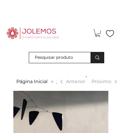
Visite-nos e descubra os nossos descontos exclusivos em loja
física!
|
Anterior
Página Inicial
Ecoliving
Próximo
>